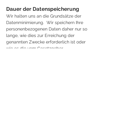
Dauer der Datenspeicherung
Wir halten uns an die Grundsätze der
Datenminimierung. Wir speichern Ihre
personenbezogenen Daten daher nur so
lange, wie dies zur Erreichung der
genannten Zwecke erforderlich ist oder
wie es die vom Gesetzgeber
vorgesehenen vielfältigen
Aufbewahrungspflichten vorsehen. Nach
Wegfall des jeweiligen Zweckes bzw.
Ablauf dieser Fristen werden die
entsprechenden Daten routinemäßig und
entsprechend den gesetzlichen
Vorschriften gesperrt oder gelöscht.
Kommen keine der o.a.
Aufbewahrungsgründe zum Tragen
werden nicht mehr erforderliche Daten
standardmäßig nach 12 Monaten gelöscht.
Sicherheit